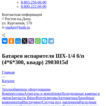
8-863-256-06-00
8-800-222-69-90
Контактная информация
Ростов-на-Дону,
ул. Курганная, 17б
market@kmh.ru
Батарея испарителя ШХ-1/4 б/п
(4*6*300, квадр) 2903015d
Главная
—
Каталог
—
Теплообменное оборудование
Компрессоры
Агрегаты и моноблоки
Холодильные камеры и
двери
Запчасти Bitzer
Вентиляторы
Автоматика
Линейные
компоненты
Инструмент
Сосуды под давлением
Расходные