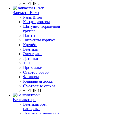
+ ЕЩЕ 2
Запчасти Bitzer
Рама Bitzer
Кондиционеры
Шатунно-поршневая
группа
Плиты
Элементы корпуса
Крепёж
Вентили
Электрика
Датчики
ТЭН
Прокладки
Стартор-ротор
Фильтры
Клапанная доска
Смотровые стекла
+ ЕЩЕ 11
Вентиляторы
Вентиляторы
напорные
Двигатели пылесоса