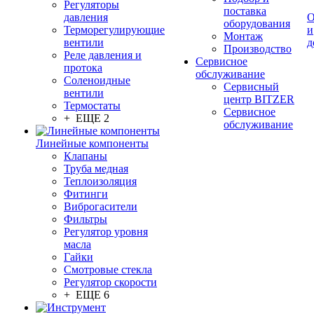
Регуляторы
поставка
давления
О
оборудования
Терморегулирующие
и
Монтаж
вентили
д
Производство
Реле давления и
Сервисное
протока
обслуживание
Соленоидные
Сервисный
вентили
центр BITZER
Термостаты
Сервисное
+ ЕЩЕ 2
обслуживание
Линейные компоненты
Клапаны
Труба медная
Теплоизоляция
Фитинги
Виброгасители
Фильтры
Регулятор уровня
масла
Гайки
Смотровые стекла
Регулятор скорости
+ ЕЩЕ 6