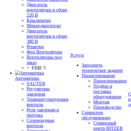
Двигатель
вентилятора в сборе
220 В
Крыльчатки
Микродвигатели
Двигатель
вентилятора в сборе
380 В
Решетки
Фен Вентилятора
Услуги
Вентиляторы под
заказ
Заполнить
+ ЕЩЕ 5
техническое задание
Проектирование
Автоматика
Проектирование
SAUTER
Подбор и
Регуляторы
поставка
давления
О
оборудования
Терморегулирующие
и
Монтаж
вентили
д
Производство
Реле давления и
Сервисное
протока
обслуживание
Соленоидные
Сервисный
вентили
центр BITZER
Термостаты