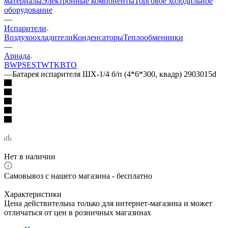
материалы
Электронные компоненты
Торговое холодильное
оборудование
—
Испарители
Воздухоохладители
Конденсаторы
Теплообменники
—
Ариада
BWP
SEST
WTK
ВТО
—
Батарея испарителя ШХ-1/4 б/п (4*6*300, квадр) 2903015d
Нет в наличии
Самовывоз с нашего магазина - бесплатно
Характеристики
Цена действительна только для интернет-магазина и может
отличаться от цен в розничных магазинах