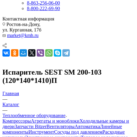
8-863-256-06-00
8-800-222-69-90
Контактная информация
Ростов-на-Дону,
ул. Курганная, 17б
market@kmh.ru
Испаритель SEST SM 200-103
(120*140*1410)П
Главная
—
Каталог
—
Теплообменное оборудование
Компрессоры
Агрегаты и моноблоки
Холодильные камеры и
двери
Запчасти Bitzer
Вентиляторы
Автоматика
Линейные
компоненты
Инструмент
Сосуды под давлением
Расходные