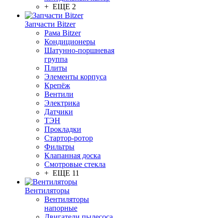
+ ЕЩЕ 2
Запчасти Bitzer
Рама Bitzer
Кондиционеры
Шатунно-поршневая
группа
Плиты
Элементы корпуса
Крепёж
Вентили
Электрика
Датчики
ТЭН
Прокладки
Стартор-ротор
Фильтры
Клапанная доска
Смотровые стекла
+ ЕЩЕ 11
Вентиляторы
Вентиляторы
напорные
Двигатели пылесоса