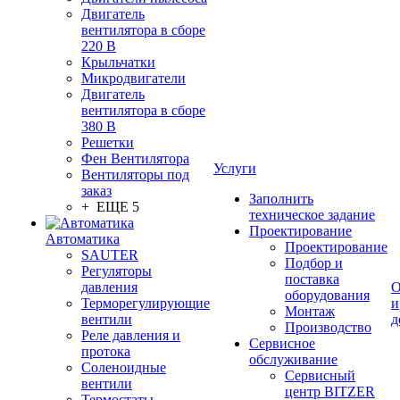
Двигатель
вентилятора в сборе
220 В
Крыльчатки
Микродвигатели
Двигатель
вентилятора в сборе
380 В
Решетки
Фен Вентилятора
Услуги
Вентиляторы под
заказ
Заполнить
+ ЕЩЕ 5
техническое задание
Проектирование
Автоматика
Проектирование
SAUTER
Подбор и
Регуляторы
поставка
давления
О
оборудования
Терморегулирующие
и
Монтаж
вентили
д
Производство
Реле давления и
Сервисное
протока
обслуживание
Соленоидные
Сервисный
вентили
центр BITZER
Термостаты