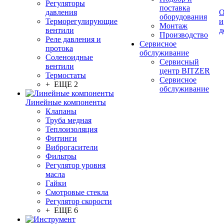
Регуляторы
поставка
давления
О
оборудования
Терморегулирующие
и
Монтаж
вентили
д
Производство
Реле давления и
Сервисное
протока
обслуживание
Соленоидные
Сервисный
вентили
центр BITZER
Термостаты
Сервисное
+ ЕЩЕ 2
обслуживание
Линейные компоненты
Клапаны
Труба медная
Теплоизоляция
Фитинги
Виброгасители
Фильтры
Регулятор уровня
масла
Гайки
Смотровые стекла
Регулятор скорости
+ ЕЩЕ 6